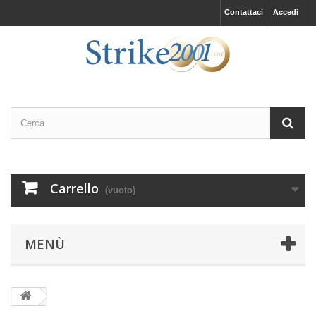
Contattaci
Accedi
Carrello
(vuoto)
MENÙ