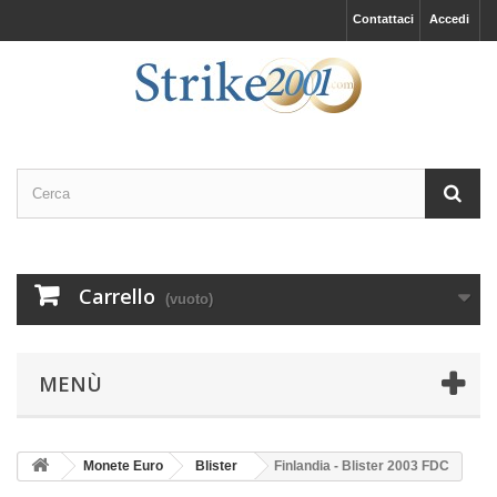
Contattaci
Accedi
Carrello
(vuoto)
MENÙ
Monete Euro
Blister
Finlandia - Blister 2003 FDC