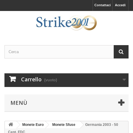
Contattaci
Accedi
Carrello
(vuoto)
MENÙ
Monete Euro
Monete Sfuse
Germania 2003 - 50
Cent. FDC