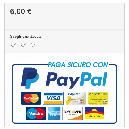
6,00 €
Scegli una Zecca:
D
F
J