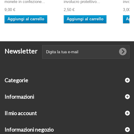
monete in confezione...
involucro protettivo...
involu
9,00 €
2,50 €
3,00 €
Aggiungi al carrello
Aggiungi al carrello
Aggi
Newsletter
Categorie
Informazioni
Il mio account
Informazioni negozio