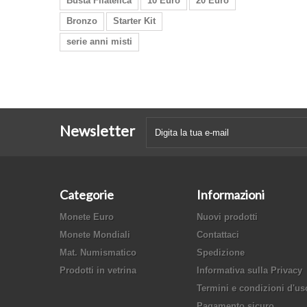
Busta Filatelica
10 Euro
20 Euro
Bronzo
Starter Kit
serie anni misti
Newsletter
Categorie
Informazioni
Monete Euro
Nuovi prodotti
Monete Mondiali
Contattaci
Mat. Numismatico
Spedizione
Prodotti in vetrina
Informativa sulla Privacy
Termini e condizioni d'us
Pagamento sicuro