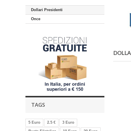
Dollari Presidenti
Once
DOLLA
TAGS
5 Euro
2.5 €
3 Euro