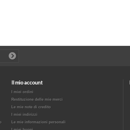
Il mio account
I miei ordini
Restituzione delle mie merci
Le mie note di credito
I miei indirizzi
o
Le mie informazioni personali
I miei buoni