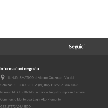
Seguici
Informazioni negozio
IL NUMISMATICO di Alberto Gazzetto , Via dei
Seminari, 6 13900 BIELLA (BI) Italy P.IVA 02170400028
Numero REA BI-182146 Iscrizione Registro Imprese Camera
Commercio Monterosa Laghi Alto Piemonte
GZZLRT72A08A859D