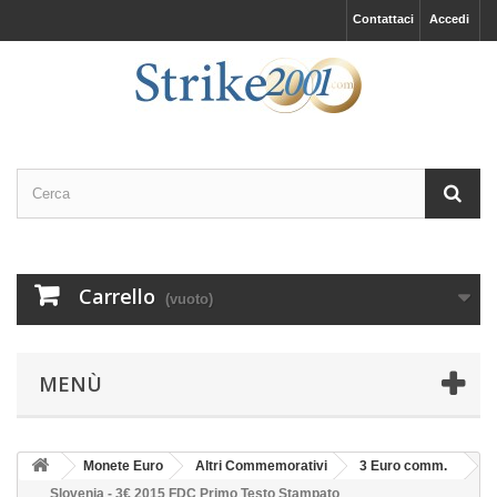
Contattaci
Accedi
Carrello
(vuoto)
MENÙ
Monete Euro
Altri Commemorativi
3 Euro comm.
Slovenia - 3€ 2015 FDC Primo Testo Stampato