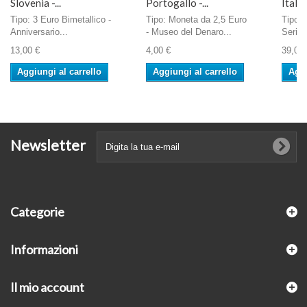
Slovenia -...
Portogallo -...
Italia 
Tipo: 3 Euro Bimetallico -
Tipo: Moneta da 2,5 Euro
Tipo: 
Anniversario...
- Museo del Denaro...
Serie G
13,00 €
4,00 €
39,00 
Aggiungi al carrello
Aggiungi al carrello
Aggi
Newsletter
Categorie
Informazioni
Il mio account