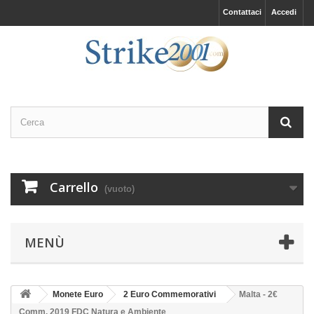
Contattaci
Accedi
Carrello
(vuoto)
MENÙ
Monete Euro
2 Euro Commemorativi
Malta - 2€
Comm. 2019 FDC Natura e Ambiente