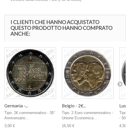
I CLIENTI CHE HANNO ACQUISTATO
QUESTO PRODOTTO HANNO COMPRATO
ANCHE:
Germania -...
Belgio - 2€...
Lusse
Tipo: 2€ commemorativo - 35°
Tipo: 2 Euro commemorativo -
Tipo:
Anniversario...
Unione Economica...
- 50° 
3,00 €
16,50 €
4,50 €