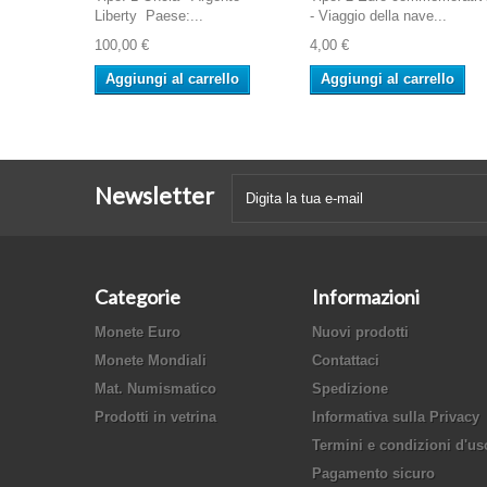
Liberty Paese:...
- Viaggio della nave...
100,00 €
4,00 €
Aggiungi al carrello
Aggiungi al carrello
Newsletter
Categorie
Informazioni
Monete Euro
Nuovi prodotti
Monete Mondiali
Contattaci
Mat. Numismatico
Spedizione
Prodotti in vetrina
Informativa sulla Privacy
Termini e condizioni d'us
Pagamento sicuro