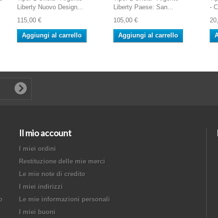
Liberty Nuovo Design...
Liberty Paese: San...
- 
115,00 €
105,00 €
20
Aggiungi al carrello
Aggiungi al carrello
A
Il mio account
I miei ordini
Restituzione delle mie merci
Le mie note di credito
I miei indirizzi
o
Le mie informazioni personali
I miei buoni