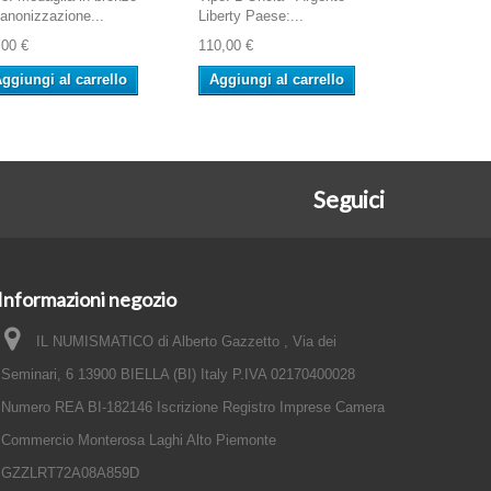
Canonizzazione...
Liberty Paese:...
,00 €
110,00 €
ggiungi al carrello
Aggiungi al carrello
Seguici
Informazioni negozio
IL NUMISMATICO di Alberto Gazzetto , Via dei
Seminari, 6 13900 BIELLA (BI) Italy P.IVA 02170400028
Numero REA BI-182146 Iscrizione Registro Imprese Camera
Commercio Monterosa Laghi Alto Piemonte
GZZLRT72A08A859D