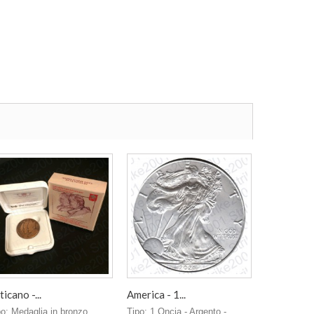
ticano -...
America - 1...
po: Medaglia in bronzo
Tipo: 1 Oncia - Argento -