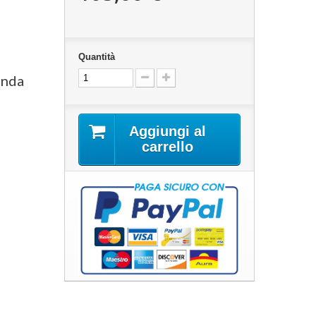
Quantità
anda
Aggiungi al
carrello