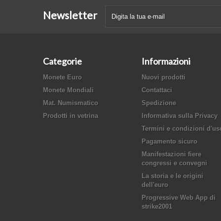
Newsletter
Categorie
Informazioni
Monete Euro
Nuovi prodotti
Monete Mondiali
Contattaci
Mat. Numismatico
Spedizione
Prodotti in vetrina
Informativa sulla Privacy
Termini e condizioni d'us
Pagamento sicuro
Manifestazioni fiere
congressi e convegni
La storia e le origini
dell'euro
Progressive Web App di
strike2001