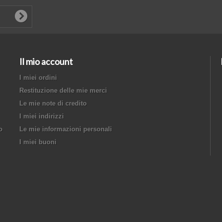
Il mio account
I miei ordini
Restituzione delle mie merci
Le mie note di credito
I miei indirizzi
o
Le mie informazioni personali
I miei buoni