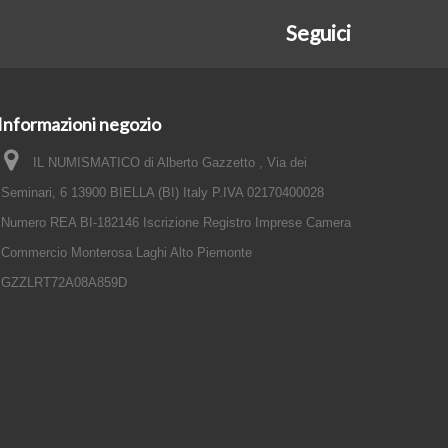
Seguici
Informazioni negozio
IL NUMISMATICO di Alberto Gazzetto , Via dei
Seminari, 6 13900 BIELLA (BI) Italy P.IVA 02170400028
Numero REA BI-182146 Iscrizione Registro Imprese Camera
Commercio Monterosa Laghi Alto Piemonte
GZZLRT72A08A859D