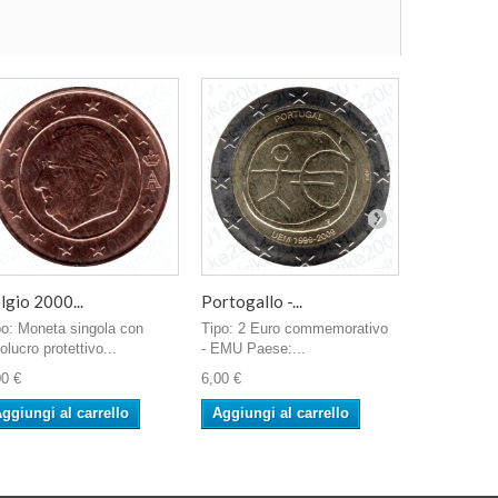
lgio 2000...
Portogallo -...
Lussembur
po: Moneta singola con
Tipo: 2 Euro commemorativo
Tipo: 2 Eu
olucro protettivo...
- EMU Paese:...
- 175° Indi
00 €
6,00 €
4,50 €
ggiungi al carrello
Aggiungi al carrello
Aggiungi 