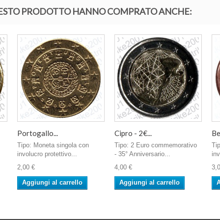
QUESTO PRODOTTO HANNO COMPRATO ANCHE:
Portogallo...
Cipro - 2€...
Be
Tipo: Moneta singola con
Tipo: 2 Euro commemorativo
Ti
involucro protettivo...
- 35° Anniversario...
inv
2,00 €
4,00 €
3,
Aggiungi al carrello
Aggiungi al carrello
A