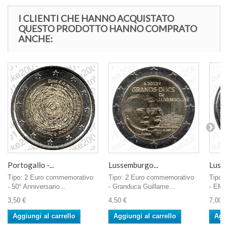
I CLIENTI CHE HANNO ACQUISTATO
QUESTO PRODOTTO HANNO COMPRATO
ANCHE:
Portogallo -...
Lussemburgo...
Lusse
Tipo: 2 Euro commemorativo
Tipo: 2 Euro commemorativo
Tipo:
- 50° Anniversario...
- Granduca Guillame...
- EMU
3,50 €
4,50 €
7,00 €
Aggiungi al carrello
Aggiungi al carrello
Aggi