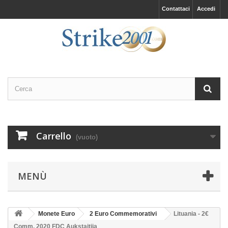
Contattaci
Accedi
Carrello
(vuoto)
MENÙ
Monete Euro
2 Euro Commemorativi
Lituania - 2€
Comm. 2020 FDC Aukstaitija