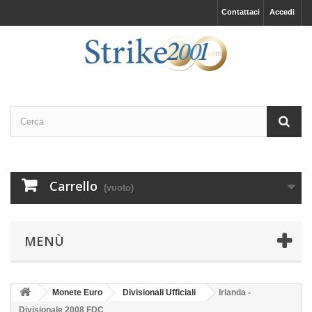
Contattaci
Accedi
Carrello
(vuoto)
MENÙ
Monete Euro
Divisionali Ufficiali
Irlanda -
Divisionale 2008 FDC