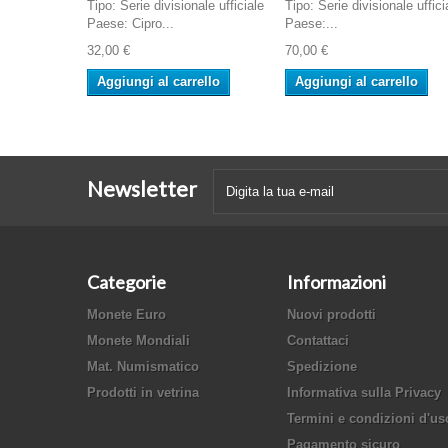
Tipo: Serie divisionale ufficiale
Tipo: Serie divisionale uffici
Paese: Cipro...
Paese:...
32,00 €
70,00 €
Aggiungi al carrello
Aggiungi al carrello
Newsletter
Categorie
Informazioni
Monete Euro
Nuovi prodotti
Monete Mondiali
Contattaci
Mat. Numismatico
Spedizione
Prodotti in vetrina
Informativa sulla Privacy
Termini e condizioni d'us
Pagamento sicuro