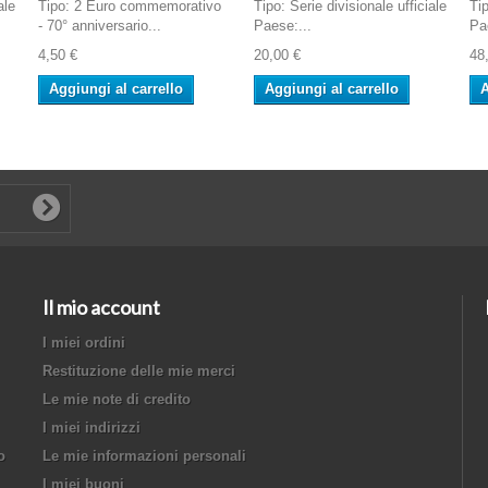
ale
Tipo: 2 Euro commemorativo
Tipo: Serie divisionale ufficiale
Tip
- 70° anniversario...
Paese:...
Pa
4,50 €
20,00 €
48
Aggiungi al carrello
Aggiungi al carrello
A
Il mio account
I miei ordini
Restituzione delle mie merci
Le mie note di credito
I miei indirizzi
o
Le mie informazioni personali
I miei buoni