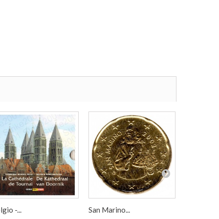
gio -...
San Marino...
Grecia -...