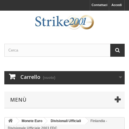
Contattaci
Accedi
Carrello
(vuoto)
MENÙ
Monete Euro
Divisionali Ufficiali
Finlandia -
Divisionale Ufficiale 2003 FDC