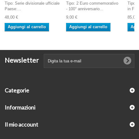
Tipo: Serie divisionale ufficiale
Tipo: 2 Euro commemorativo
Tipo:
Paese:...
- 100° anniversario...
in Fold
48,00 €
9,00 €
85,00 
Aggiungi al carrello
Aggiungi al carrello
Aggi
Newsletter
Categorie
Informazioni
Il mio account