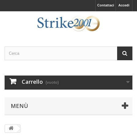
Contattaci
Accedi
Carrello
(vuoto)
MENÙ