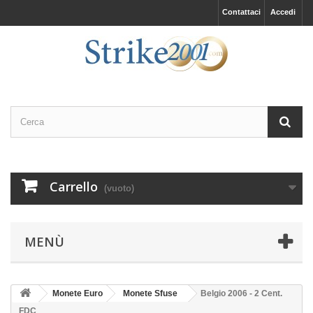
Contattaci
Accedi
Carrello
(vuoto)
MENÙ
Monete Euro
Monete Sfuse
Belgio 2006 - 2 Cent.
FDC