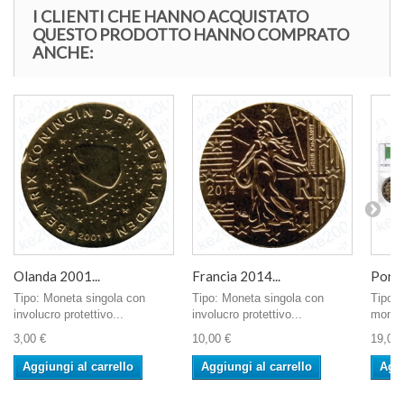
I CLIENTI CHE HANNO ACQUISTATO
QUESTO PRODOTTO HANNO COMPRATO
ANCHE:
Olanda 2001...
Francia 2014...
Portog
Tipo: Moneta singola con
Tipo: Moneta singola con
Tipo: 
involucro protettivo...
involucro protettivo...
monete
3,00 €
10,00 €
19,00 
Aggiungi al carrello
Aggiungi al carrello
Aggi