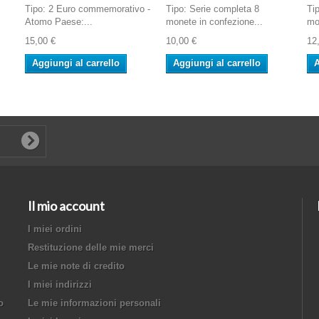
Tipo: 2 Euro commemorativo -
Tipo: Serie completa 8
Ti
Atomo Paese:...
monete in confezione...
mo
15,00 €
10,00 €
12
Aggiungi al carrello
Aggiungi al carrello
A
Il mio account
I miei ordini
Restituzione delle mie merci
Le mie note di credito
I miei indirizzi
o
Le mie informazioni personali