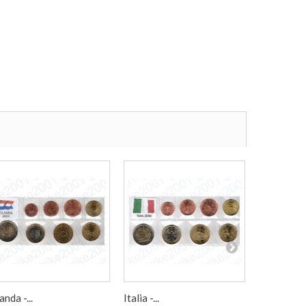
anda -...
Italia -...
Francia 19