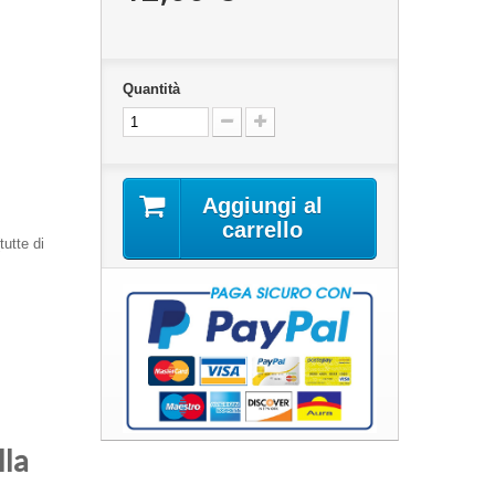
Quantità
Aggiungi al
carrello
tutte di
lla