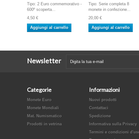
Tipo: 2 Euro commemorativo -
Tipo: Serie completa 8
600º scoperta...
monete in confezione...
4,50 €
20,00 €
Aggiungi al carrello
Aggiungi al carrello
Newsletter
Categorie
Informazioni
Monete Euro
Nuovi prodotti
Monete Mondiali
Contattaci
Mat. Numismatico
Spedizione
Prodotti in vetrina
Informativa sulla Privacy
Termini e condizioni d'us