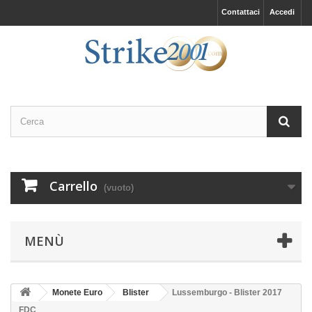
Contattaci
Accedi
Carrello
(vuoto)
MENÙ
Monete Euro
Blister
Lussemburgo - Blister 2017
FDC