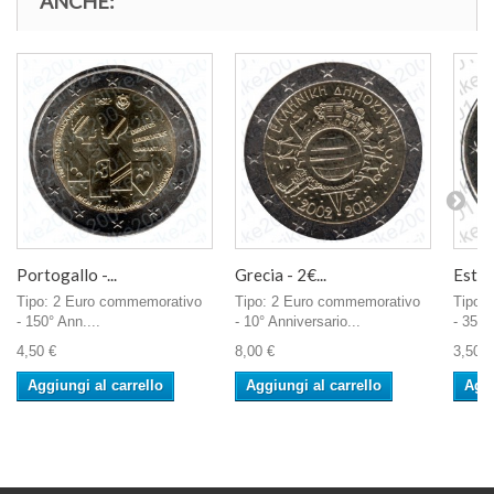
ANCHE:
Portogallo -...
Grecia - 2€...
Estoni
Tipo: 2 Euro commemorativo
Tipo: 2 Euro commemorativo
Tipo:
- 150° Ann....
- 10° Anniversario...
- 35° 
4,50 €
8,00 €
3,50 €
Aggiungi al carrello
Aggiungi al carrello
Aggi