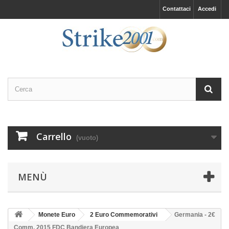
Contattaci
Accedi
Carrello
(vuoto)
MENÙ
Monete Euro
2 Euro Commemorativi
Germania - 2€
Comm. 2015 FDC Bandiera Europea