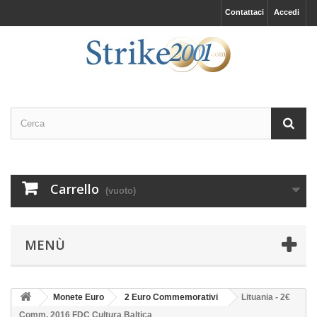
Contattaci
Accedi
Carrello
(vuoto)
MENÙ
Monete Euro
2 Euro Commemorativi
Lituania - 2€
Comm. 2016 FDC Cultura Baltica