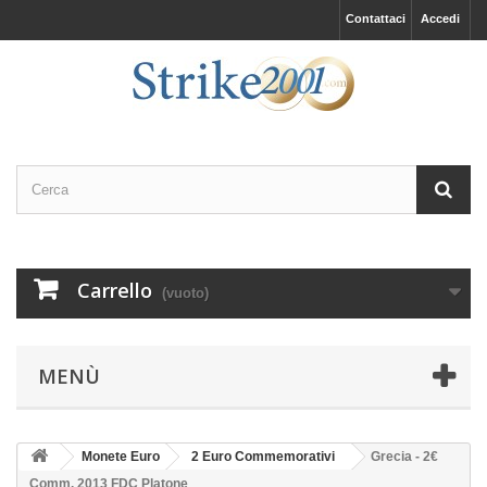
Contattaci
Accedi
Carrello
(vuoto)
MENÙ
Monete Euro
2 Euro Commemorativi
Grecia - 2€
Comm. 2013 FDC Platone