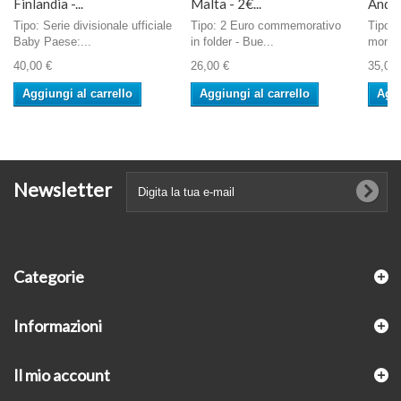
Finlandia -...
Malta - 2€...
Andorr
Tipo: Serie divisionale ufficiale
Tipo: 2 Euro commemorativo
Tipo: 
Baby Paese:...
in folder - Bue...
monete
40,00 €
26,00 €
35,00 
Aggiungi al carrello
Aggiungi al carrello
Aggi
Newsletter
Categorie
Informazioni
Il mio account