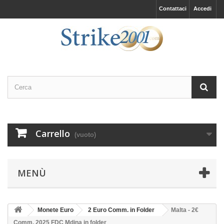
Contattaci
Accedi
Carrello
(vuoto)
MENÙ
Monete Euro
2 Euro Comm. in Folder
Malta - 2€
Comm. 2025 FDC Mdina in folder