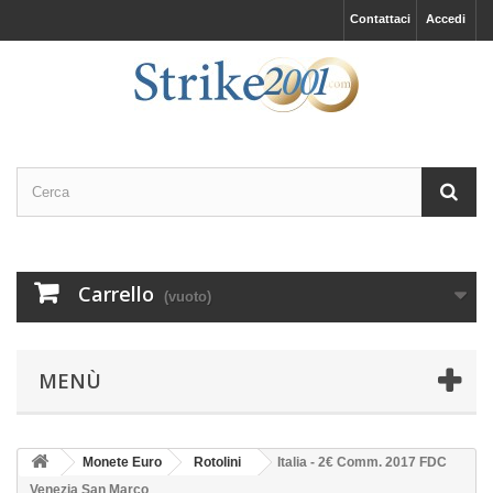
Contattaci
Accedi
Carrello
(vuoto)
MENÙ
Monete Euro
Rotolini
Italia - 2€ Comm. 2017 FDC
Venezia San Marco