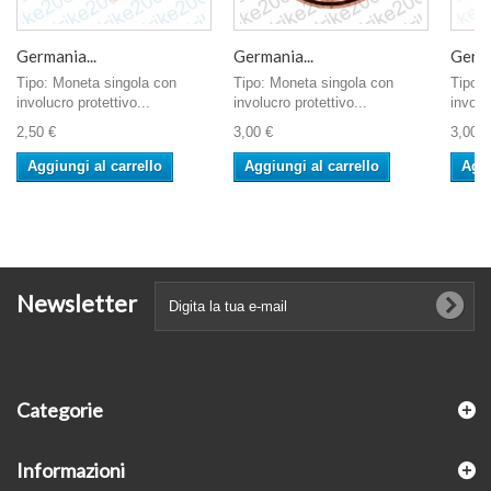
Germania...
Germania...
Germa
Tipo: Moneta singola con
Tipo: Moneta singola con
Tipo: 
involucro protettivo...
involucro protettivo...
involu
2,50 €
3,00 €
3,00 €
Aggiungi al carrello
Aggiungi al carrello
Aggi
Newsletter
Categorie
Informazioni