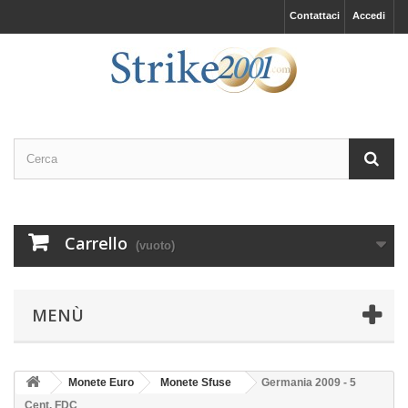
Contattaci
Accedi
Carrello
(vuoto)
MENÙ
Monete Euro
Monete Sfuse
Germania 2009 - 5
Cent. FDC