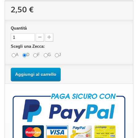
2,50 €
Quantità
Scegli una Zecca:
A
D
F
G
J
Aggiungi al carrello