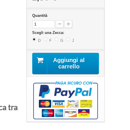
Quantità
Scegli una Zecca:
D
F
G
J
Aggiungi al
carrello
ca tra