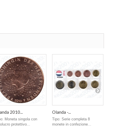
anda 2010...
Olanda -...
Germania..
po: Moneta singola con
Tipo: Serie completa 8
Tipo: Monet
olucro protettivo...
monete in confezione...
involucro pro