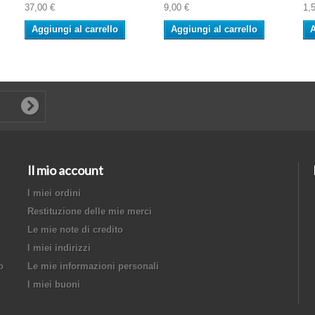
37,00 €
9,00 €
1,
Aggiungi al carrello
Aggiungi al carrello
A
Il mio account
I miei ordini
Restituzione delle mie merci
Le mie note di credito
I miei indirizzi
o
Le mie informazioni personali
I miei buoni