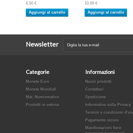
6,50 €
10,00 €
Aggiungi al carrello
Aggiungi al carrello
Newsletter
Categorie
Informazioni
Monete Euro
Nuovi prodotti
Monete Mondiali
Contattaci
Mat. Numismatico
Spedizione
Prodotti in vetrina
Informativa sulla Privacy
Termini e condizioni d'us
Pagamento sicuro
Manifestazioni fiere