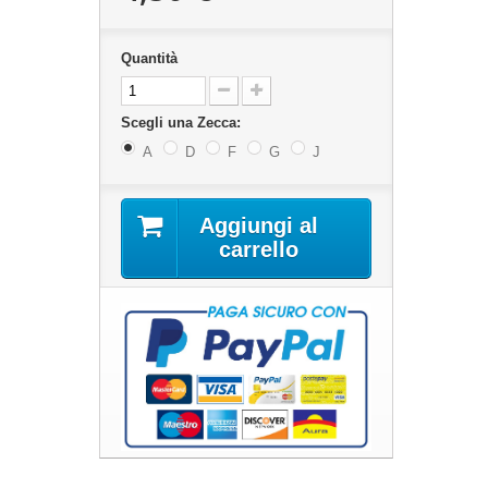
Quantità
Scegli una Zecca:
A
D
F
G
J
Aggiungi al
carrello