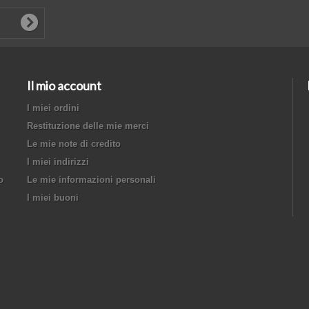
Il mio account
I miei ordini
Restituzione delle mie merci
Le mie note di credito
I miei indirizzi
o
Le mie informazioni personali
I miei buoni