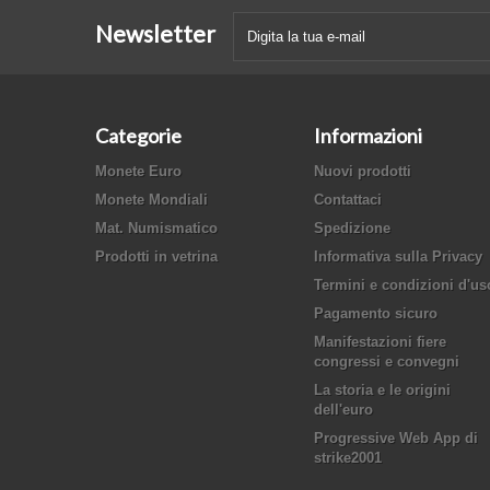
Newsletter
Categorie
Informazioni
Monete Euro
Nuovi prodotti
Monete Mondiali
Contattaci
Mat. Numismatico
Spedizione
Prodotti in vetrina
Informativa sulla Privacy
Termini e condizioni d'us
Pagamento sicuro
Manifestazioni fiere
congressi e convegni
La storia e le origini
dell'euro
Progressive Web App di
strike2001