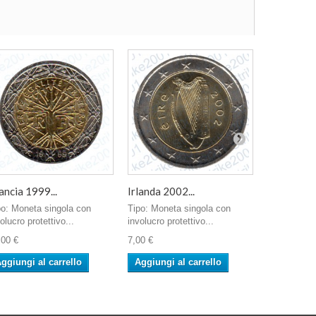
ancia 1999...
Irlanda 2002...
Belgio 200
po: Moneta singola con
Tipo: Moneta singola con
Tipo: Monet
olucro protettivo...
involucro protettivo...
involucro pro
,00 €
7,00 €
6,50 €
ggiungi al carrello
Aggiungi al carrello
Aggiungi 