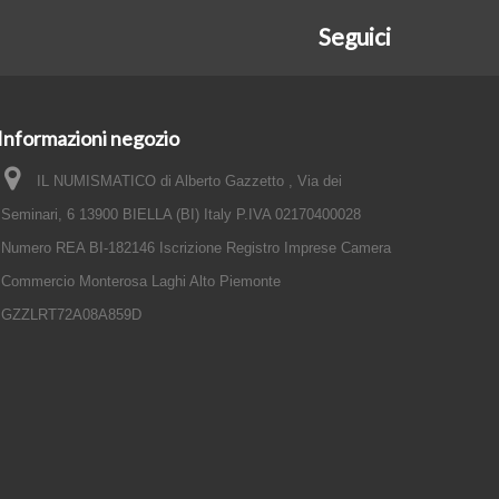
Seguici
Informazioni negozio
IL NUMISMATICO di Alberto Gazzetto , Via dei
Seminari, 6 13900 BIELLA (BI) Italy P.IVA 02170400028
Numero REA BI-182146 Iscrizione Registro Imprese Camera
Commercio Monterosa Laghi Alto Piemonte
GZZLRT72A08A859D