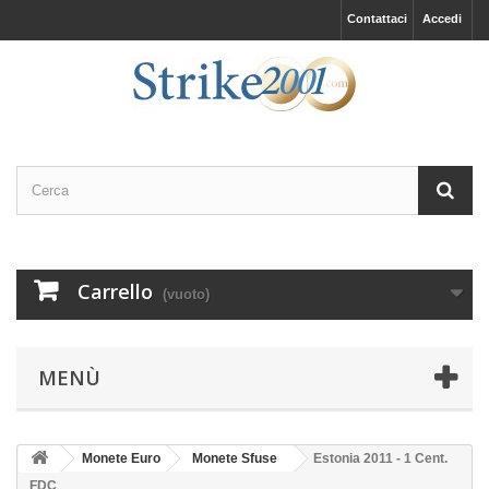
Contattaci
Accedi
Carrello
(vuoto)
MENÙ
Monete Euro
Monete Sfuse
Estonia 2011 - 1 Cent.
FDC