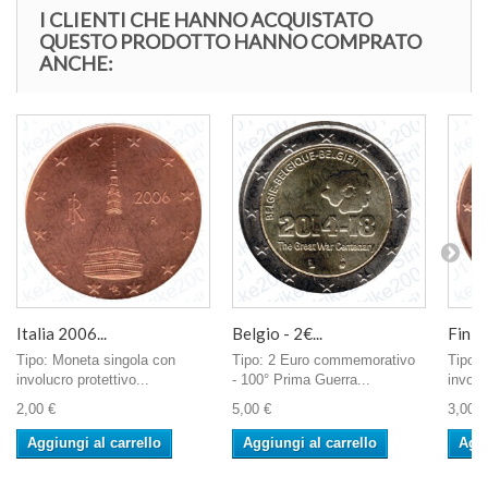
I CLIENTI CHE HANNO ACQUISTATO
QUESTO PRODOTTO HANNO COMPRATO
ANCHE:
Italia 2006...
Belgio - 2€...
Finlan
Tipo: Moneta singola con
Tipo: 2 Euro commemorativo
Tipo: 
involucro protettivo...
- 100° Prima Guerra...
involu
2,00 €
5,00 €
3,00 €
Aggiungi al carrello
Aggiungi al carrello
Aggi