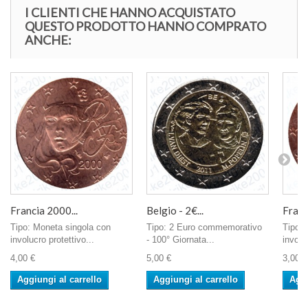
I CLIENTI CHE HANNO ACQUISTATO
QUESTO PRODOTTO HANNO COMPRATO
ANCHE:
Francia 2000...
Belgio - 2€...
Franc
Tipo: Moneta singola con
Tipo: 2 Euro commemorativo
Tipo: 
involucro protettivo...
- 100° Giornata...
involu
4,00 €
5,00 €
3,00 €
Aggiungi al carrello
Aggiungi al carrello
Aggi