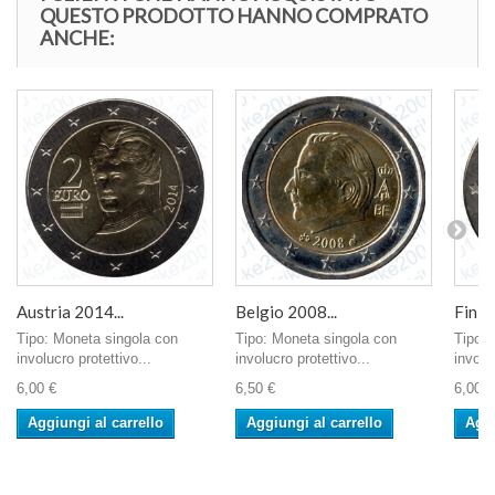
QUESTO PRODOTTO HANNO COMPRATO
ANCHE:
Austria 2014...
Belgio 2008...
Finlan
Tipo: Moneta singola con
Tipo: Moneta singola con
Tipo: 
involucro protettivo...
involucro protettivo...
involu
6,00 €
6,50 €
6,00 €
Aggiungi al carrello
Aggiungi al carrello
Aggi