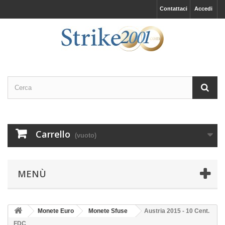
Contattaci
Accedi
Carrello
(vuoto)
MENÙ
Monete Euro
Monete Sfuse
Austria 2015 - 10 Cent.
FDC