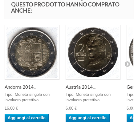
QUESTO PRODOTTO HANNO COMPRATO
ANCHE:
Andorra 2014...
Austria 2014...
Germa
Tipo: Moneta singola con
Tipo: Moneta singola con
Tipo: 
involucro protettivo...
involucro protettivo...
involu
16,00 €
6,00 €
6,00 €
Aggiungi al carrello
Aggiungi al carrello
Aggi