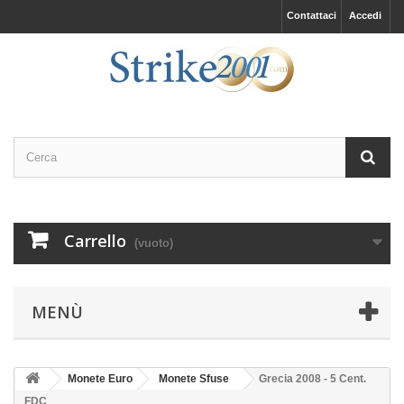
Contattaci
Accedi
Carrello
(vuoto)
MENÙ
Monete Euro
Monete Sfuse
Grecia 2008 - 5 Cent.
FDC