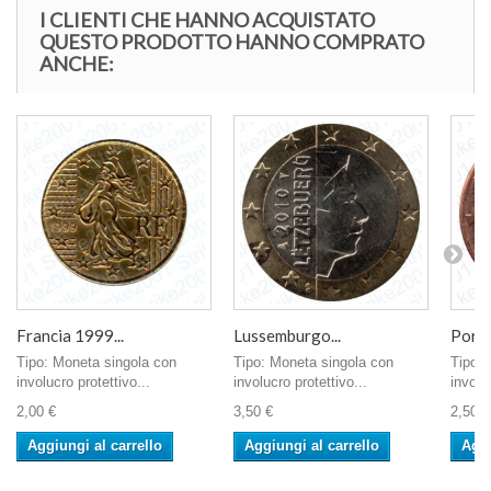
I CLIENTI CHE HANNO ACQUISTATO
QUESTO PRODOTTO HANNO COMPRATO
ANCHE:
Francia 1999...
Lussemburgo...
Porto
Tipo: Moneta singola con
Tipo: Moneta singola con
Tipo: 
involucro protettivo...
involucro protettivo...
involu
2,00 €
3,50 €
2,50 €
Aggiungi al carrello
Aggiungi al carrello
Aggi