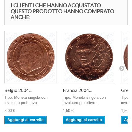
I CLIENTI CHE HANNO ACQUISTATO
QUESTO PRODOTTO HANNO COMPRATO
ANCHE:
Belgio 2004...
Francia 2004...
Greci
Tipo: Moneta singola con
Tipo: Moneta singola con
Tipo: 
involucro protettivo...
involucro protettivo...
involu
3,00 €
1,50 €
1,50 €
Aggiungi al carrello
Aggiungi al carrello
Aggi