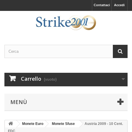
Contattaci
Accedi
Carrello
(vuoto)
MENÙ
Monete Euro
Monete Sfuse
Austria 2009 - 10 Cent.
FDC