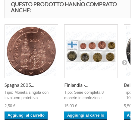
QUESTO PRODOTTO HANNO COMPRATO
ANCHE:
Spagna 2005...
Finlandia -...
Belgio
Tipo: Moneta singola con
Tipo: Serie completa 8
Tipo:
involucro protettivo...
monete in confezione...
- 100° 
2,50 €
15,00 €
5,50 €
Aggiungi al carrello
Aggiungi al carrello
Aggi