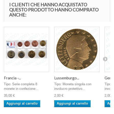
I CLIENTI CHE HANNO ACQUISTATO
QUESTO PRODOTTO HANNO COMPRATO
ANCHE:
Francia -...
Lussemburgo...
Germa
Tipo: Serie completa 8
Tipo: Moneta singola con
Tipo: 
monete in confezione...
involucro protettivo...
involu
35,00 €
2,00 €
2,00 €
Aggiungi al carrello
Aggiungi al carrello
Aggi