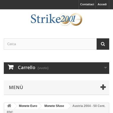
Contattaci
Accedi
Carrello
(vuoto)
MENÙ
Monete Euro
Monete Sfuse
Austria 2004 - 50 Cent.
FDC