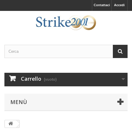
Contattaci
Accedi
Carrello
(vuoto)
MENÙ