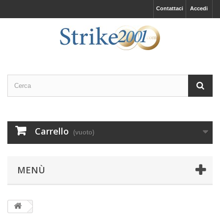
Contattaci
Accedi
Carrello
(vuoto)
MENÙ