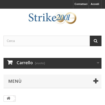
Contattaci
Accedi
Carrello
(vuoto)
MENÙ