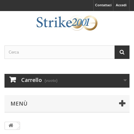
Contattaci
Accedi
Carrello
(vuoto)
MENÙ