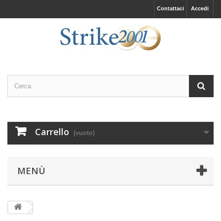
Contattaci
Accedi
Carrello
(vuoto)
MENÙ