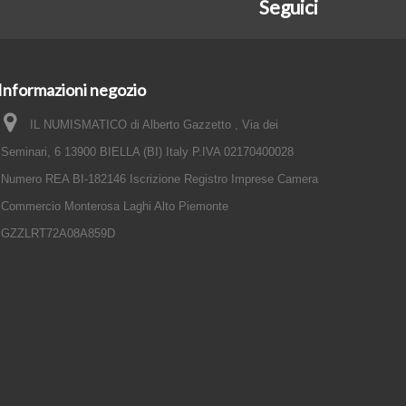
Seguici
Informazioni negozio
IL NUMISMATICO di Alberto Gazzetto , Via dei
Seminari, 6 13900 BIELLA (BI) Italy P.IVA 02170400028
Numero REA BI-182146 Iscrizione Registro Imprese Camera
Commercio Monterosa Laghi Alto Piemonte
GZZLRT72A08A859D