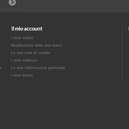
Il mio account
I miei ordini
Restituzione delle mie merci
Le mie note di credito
I miei indirizzi
o
Le mie informazioni personali
I miei buoni