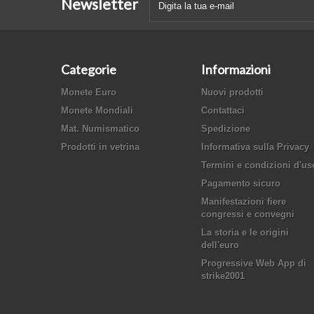
Newsletter
Categorie
Informazioni
Monete Euro
Nuovi prodotti
Monete Mondiali
Contattaci
Mat. Numismatico
Spedizione
Prodotti in vetrina
Informativa sulla Privacy
Termini e condizioni d'us
Pagamento sicuro
Manifestazioni fiere
congressi e convegni
La storia e le origini
dell'euro
Progressive Web App di
strike2001