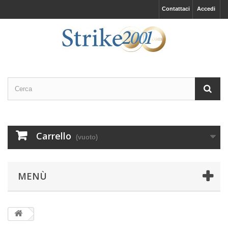
Contattaci
Accedi
Carrello
(vuoto)
MENÙ