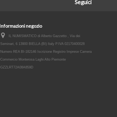
Seguici
Informazioni negozio
IL NUMISMATICO di Alberto Gazzetto , Via dei
Seminari, 6 13900 BIELLA (BI) Italy P.IVA 02170400028
Numero REA BI-182146 Iscrizione Registro Imprese Camera
Commercio Monterosa Laghi Alto Piemonte
GZZLRT72A08A859D