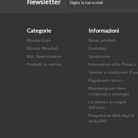
Newsletter
Categorie
Informazioni
Monete Euro
Nuovi prodotti
Monete Mondiali
Contattaci
Mat. Numismatico
Spedizione
Prodotti in vetrina
Informativa sulla Privacy
Termini e condizioni d'us
Pagamento sicuro
Manifestazioni fiere
congressi e convegni
La storia e le origini
dell'euro
Progressive Web App di
strike2001