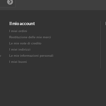
Il mio account
I miei ordini
Restituzione delle mie merci
Le mie note di credito
I miei indirizzi
o
Le mie informazioni personali
I miei buoni