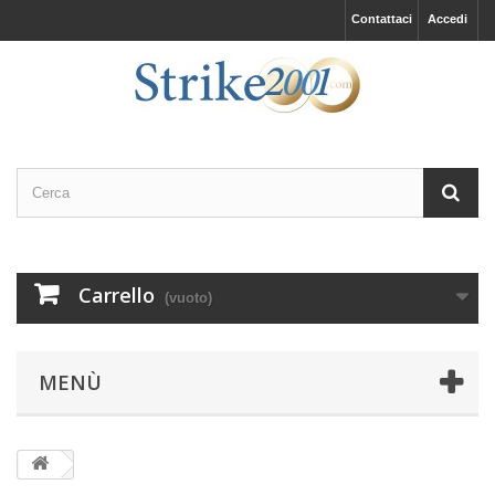
Contattaci
Accedi
Carrello
(vuoto)
MENÙ