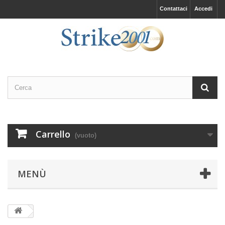
Contattaci
Accedi
Carrello
(vuoto)
MENÙ