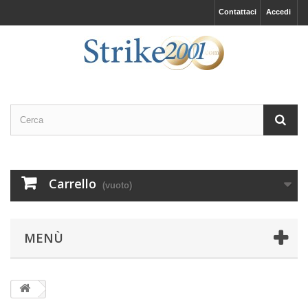
Contattaci
Accedi
Carrello
(vuoto)
MENÙ