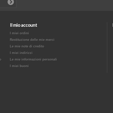
Il mio account
I miei ordini
Restituzione delle mie merci
Le mie note di credito
I miei indirizzi
o
Le mie informazioni personali
I miei buoni