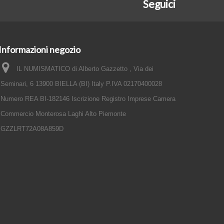
Seguici
Informazioni negozio
IL NUMISMATICO di Alberto Gazzetto , Via dei
Seminari, 6 13900 BIELLA (BI) Italy P.IVA 02170400028
Numero REA BI-182146 Iscrizione Registro Imprese Camera
Commercio Monterosa Laghi Alto Piemonte
GZZLRT72A08A859D