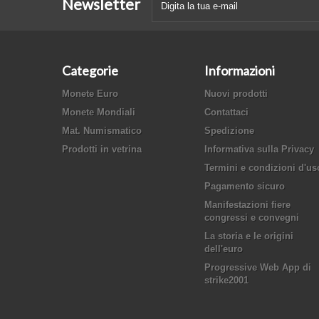
Newsletter
Categorie
Informazioni
Monete Euro
Nuovi prodotti
Monete Mondiali
Contattaci
Mat. Numismatico
Spedizione
Prodotti in vetrina
Informativa sulla Privacy
Termini e condizioni d'us
Pagamento sicuro
Manifestazioni fiere
congressi e convegni
La storia e le origini
dell'euro
Progressive Web App di
strike2001