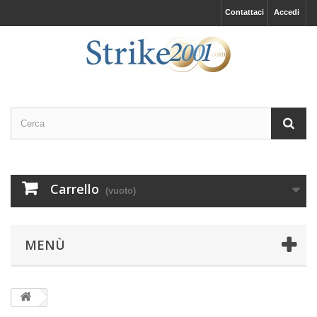
Contattaci
Accedi
Carrello
(vuoto)
MENÙ