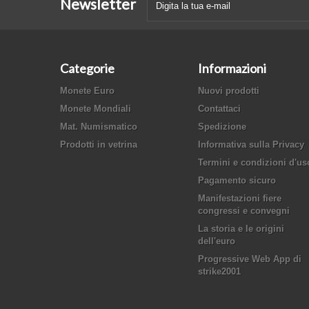
Newsletter
Categorie
Informazioni
Monete Euro
Nuovi prodotti
Monete Mondiali
Contattaci
Mat. Numismatico
Spedizione
Prodotti in vetrina
Informativa sulla Privacy
Termini e condizioni d'us
Pagamento sicuro
Manifestazioni fiere
congressi e convegni
La storia e le origini
dell'euro
Progressive Web App di
strike2001