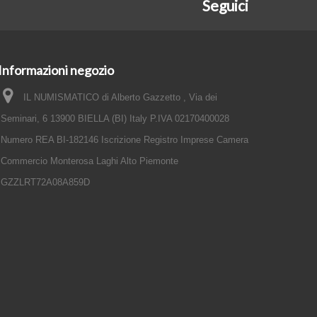
Seguici
Informazioni negozio
IL NUMISMATICO di Alberto Gazzetto , Via dei
Seminari, 6 13900 BIELLA (BI) Italy P.IVA 02170400028
Numero REA BI-182146 Iscrizione Registro Imprese Camera
Commercio Monterosa Laghi Alto Piemonte
GZZLRT72A08A859D