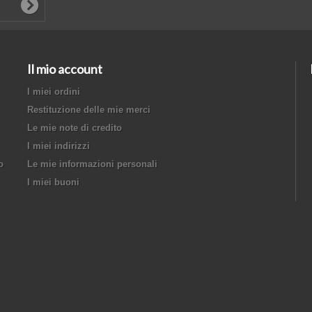
Il mio account
I miei ordini
Restituzione delle mie merci
Le mie note di credito
I miei indirizzi
o
Le mie informazioni personali
I miei buoni