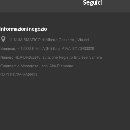
Seguici
Informazioni negozio
IL NUMISMATICO di Alberto Gazzetto , Via dei
Seminari, 6 13900 BIELLA (BI) Italy P.IVA 02170400028
Numero REA BI-182146 Iscrizione Registro Imprese Camera
Commercio Monterosa Laghi Alto Piemonte
GZZLRT72A08A859D