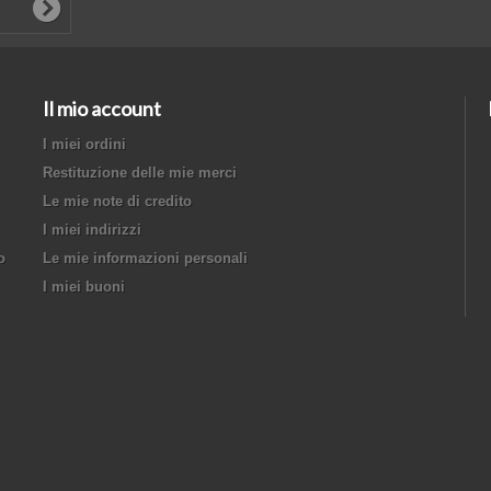
Il mio account
I miei ordini
Restituzione delle mie merci
Le mie note di credito
I miei indirizzi
o
Le mie informazioni personali
I miei buoni