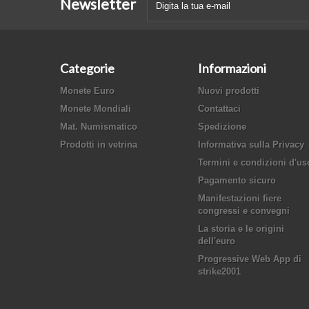
Newsletter
Categorie
Informazioni
Monete Euro
Nuovi prodotti
Monete Mondiali
Contattaci
Mat. Numismatico
Spedizione
Prodotti in vetrina
Informativa sulla Privacy
Termini e condizioni d'us
Pagamento sicuro
Manifestazioni fiere
congressi e convegni
La storia e le origini
dell'euro
Progressive Web App di
strike2001