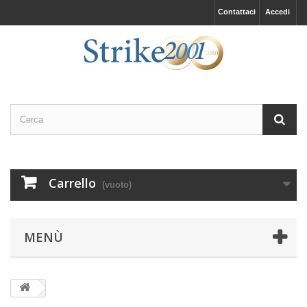
Contattaci
Accedi
Carrello
(vuoto)
MENÙ