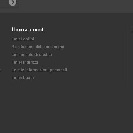
Il mio account
I miei ordini
Restituzione delle mie merci
Le mie note di credito
I miei indirizzi
o
Le mie informazioni personali
I miei buoni