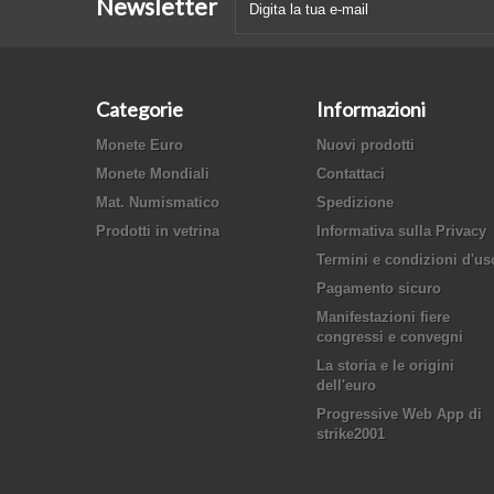
Newsletter
Categorie
Informazioni
Monete Euro
Nuovi prodotti
Monete Mondiali
Contattaci
Mat. Numismatico
Spedizione
Prodotti in vetrina
Informativa sulla Privacy
Termini e condizioni d'us
Pagamento sicuro
Manifestazioni fiere
congressi e convegni
La storia e le origini
dell'euro
Progressive Web App di
strike2001