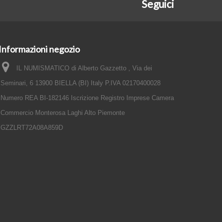
Seguici
Informazioni negozio
IL NUMISMATICO di Alberto Gazzetto , Via dei
Seminari, 6 13900 BIELLA (BI) Italy P.IVA 02170400028
Numero REA BI-182146 Iscrizione Registro Imprese Camera
Commercio Monterosa Laghi Alto Piemonte
GZZLRT72A08A859D